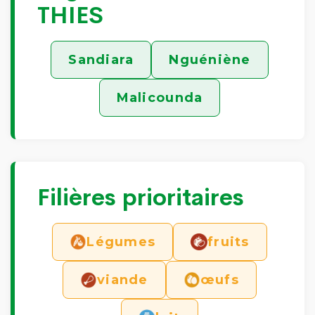
THIES
Sandiara
Nguéniène
Malicounda
Filières prioritaires
Légumes
fruits
viande
œufs