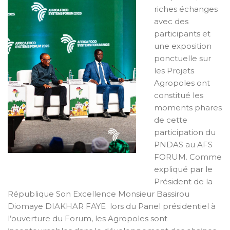
riches échanges
avec des
participants et
une exposition
ponctuelle sur
les Projets
Agropoles ont
constitué les
moments phares
de cette
participation du
PNDAS au AFS
FORUM. Comme
expliqué par le
Président de la
République Son Excellence Monsieur Bassirou
Diomaye DIAKHAR FAYE lors du Panel présidentiel à
l’ouverture du Forum, les Agropoles sont