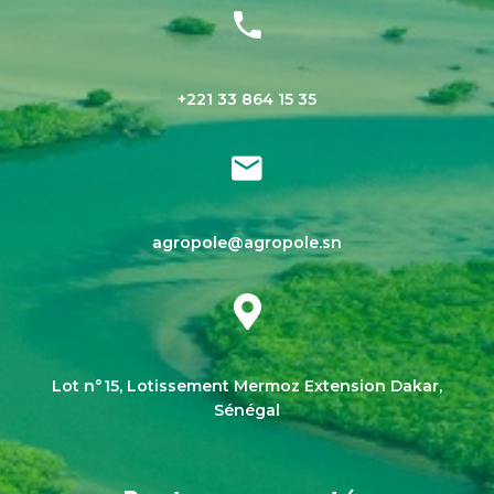
+221 33 864 15 35
agropole@agropole.sn
Lot n°15, Lotissement Mermoz Extension Dakar,
Sénégal