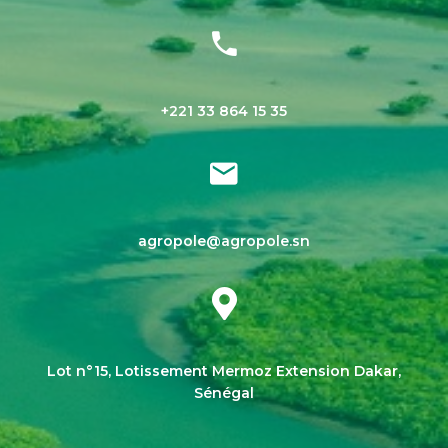
+221 33 864 15 35
agropole@agropole.sn
Lot n°15, Lotissement Mermoz Extension Dakar,
Sénégal