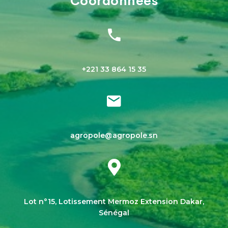
Coordonnées
+221 33 864 15 35
agropole@agropole.sn
Lot n°15, Lotissement Mermoz Extension Dakar,
Sénégal