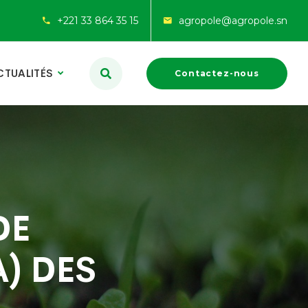
+221 33 864 35 15
agropole@agropole.sn
CTUALITÉS
Contactez-nous
DE
) DES