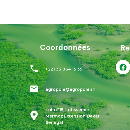
Coordonnées
Re
+221 33 864 15 35
agropole@agropole.sn
Lot n°15, Lotissement
Mermoz Extension Dakar,
Sénégal