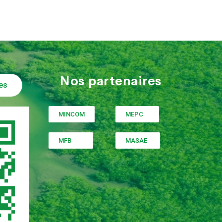
Nos partenaires
es
MINCOM
MEPC
MFB
MASAE