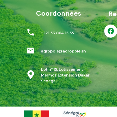
Coordonnées
Re
+221 33 864 15 35
agropole@agropole.sn
Lot n°15, Lotissement
Mermoz Extension Dakar,
Sénégal