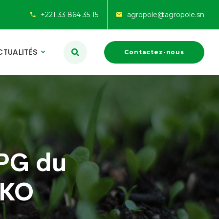
+221 33 864 35 15
agropole@agropole.sn
CTUALITÉS
Contactez-nous
DPG du
NKO