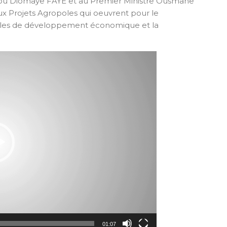
irou Diomaye FAYE et au Premier Ministre Ousmane
x Projets Agropoles qui oeuvrent pour le
ôles de développement économique et la
01:07