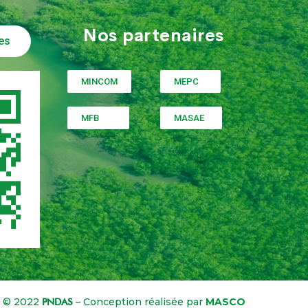
Nos partenaires
es
MINCOM
MEPC
MFB
MASAE
©
2022
– Conception réalisée par
MASCO
PNDAS