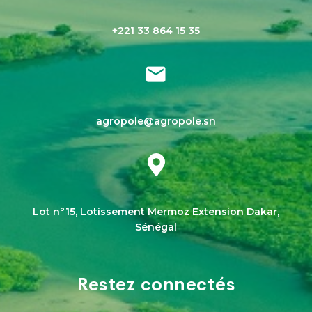
+221 33 864 15 35
agropole@agropole.sn
Lot n°15, Lotissement Mermoz Extension Dakar,
Sénégal
Restez connectés