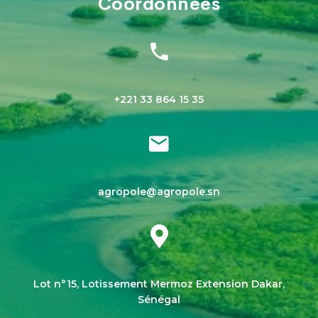
Coordonnées
+221 33 864 15 35
agropole@agropole.sn
Lot n°15, Lotissement Mermoz Extension Dakar,
Sénégal