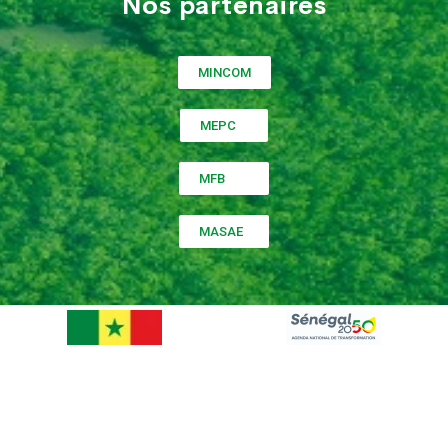
Nos partenaires
MINCOM
MEPC
MFB
MASAE
©
2022
PNDAS
Conception réalisée par
MASCO