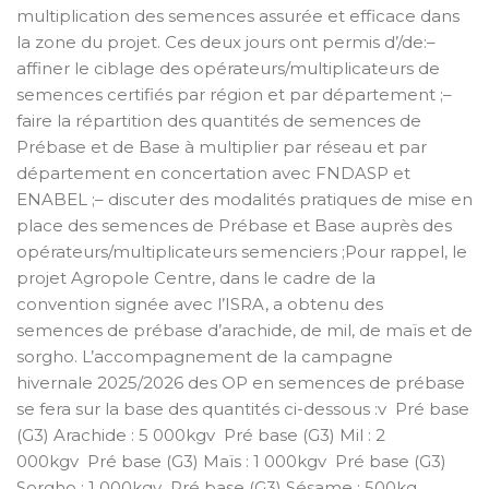
multiplication des semences assurée et efficace dans
la zone du projet. Ces deux jours ont permis d’/de:–
affiner le ciblage des opérateurs/multiplicateurs de
semences certifiés par région et par département ;–
faire la répartition des quantités de semences de
Prébase et de Base à multiplier par réseau et par
département en concertation avec FNDASP et
ENABEL ;– discuter des modalités pratiques de mise en
place des semences de Prébase et Base auprès des
opérateurs/multiplicateurs semenciers ;Pour rappel, le
projet Agropole Centre, dans le cadre de la
convention signée avec l’ISRA, a obtenu des
semences de prébase d’arachide, de mil, de maïs et de
sorgho. L’accompagnement de la campagne
hivernale 2025/2026 des OP en semences de prébase
se fera sur la base des quantités ci-dessous :v Pré base
(G3) Arachide : 5 000kgv Pré base (G3) Mil : 2
000kgv Pré base (G3) Maïs : 1 000kgv Pré base (G3)
Sorgho : 1 000kgv Pré base (G3) Sésame : 500kg