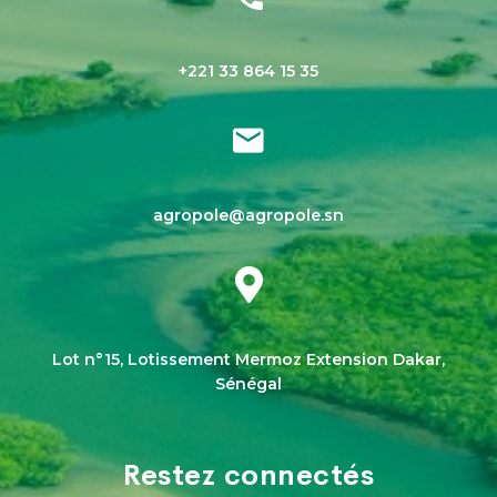
+221 33 864 15 35
agropole@agropole.sn
Lot n°15, Lotissement Mermoz Extension Dakar,
Sénégal
Restez connectés