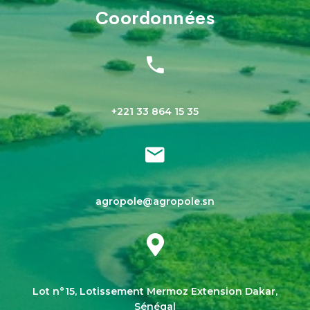
Coordonnées
+221 33 864 15 35
agropole@agropole.sn
Lot n°15, Lotissement Mermoz Extension Dakar,
Sénégal