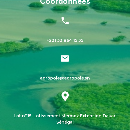
Coordonnées
+221 33 864 15 35
agropole@agropole.sn
Lot n°15, Lotissement Mermoz Extension Dakar,
Sénégal