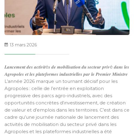
13 mars 2026
𝑳𝒂𝒏𝒄𝒆𝒎𝒆𝒏𝒕 𝒅𝒆𝒔 𝒂𝒄𝒕𝒊𝒗𝒊𝒕é𝒔 𝒅𝒆 𝒎𝒐𝒃𝒊𝒍𝒊𝒔𝒂𝒕𝒊𝒐𝒏 𝒅𝒖 𝒔𝒆𝒄𝒕𝒆𝒖𝒓 𝒑𝒓𝒊𝒗é 𝒅𝒂𝒏𝒔 𝒍𝒆𝒔
𝑨𝒈𝒓𝒐𝒑𝒐𝒍𝒆𝒔 𝒆𝒕 𝒍𝒆𝒔 𝒑𝒍𝒂𝒕𝒆𝒇𝒐𝒓𝒎𝒆𝒔 𝒊𝒏𝒅𝒖𝒔𝒕𝒓𝒊𝒆𝒍𝒍𝒆𝒔 𝒑𝒂𝒓 𝒍𝒆 𝑷𝒓𝒆𝒎𝒊𝒆𝒓 𝑴𝒊𝒏𝒊𝒔𝒕𝒓𝒆
L’année 2026 marque un tournant décisif pour les
Agropoles : celle de l’entrée en exploitation
progressive des parcs agro-industriels, avec des
opportunités concrètes d’investissement, de création
de valeur et d’emplois dans les territoires. C’est dans ce
cadre qu’une journée nationale de lancement des
activités de mobilisation du secteur privé dans les
Agropoles et les plateformes industrielles a été